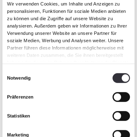
Wir verwenden Cookies, um Inhalte und Anzeigen zu
personalisieren, Funktionen für soziale Medien anbieten
Please do not hesitate to dial one of the
zu können und die Zugriffe auf unsere Website zu
following numbers if you have any queries:
+49
analysieren. Außerdem geben wir Informationen zu Ihrer
(0) 73 92 9 00-131 bis 9 00-134
Verwendung unserer Website an unsere Partner für
soziale Medien, Werbung und Analysen weiter. Unsere
Partner führen diese Informationen möglicherweise mit
weiteren Daten zusammen, die Sie ihnen bereitgestellt
To the webshop
haben oder die sie im Rahmen Ihrer Nutzung der Dienste
Order online now and benefit from
gesammelt haben.
Einwilligungsauswahl
the BeachTech and Cherrington
Notwendig
spare parts action 2022
Präferenzen
Statistiken
Marketing