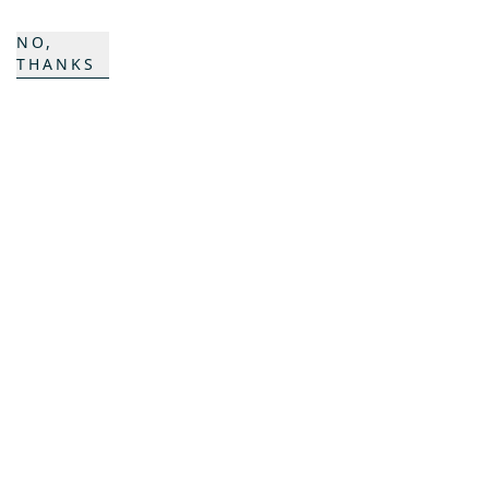
ProAcademy
NO,
K COMPOSITES
THANKS
CONTACT
Career
Contact
Contact form
Locations