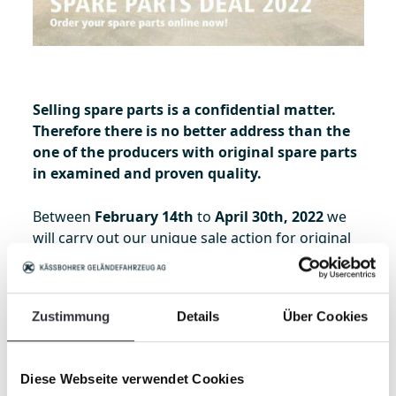
Selling spare parts is a confidential matter.
Therefore there is no better address than the
one of the producers with original spare parts
in examined and proven quality.
Between
February 14th
to
April 30th, 2022
we
will carry out our unique sale action for original
parts. We grant you a
special bonus of 25 %
on
all parts which are comprised in the action.
Zustimmung
Details
Über Cookies
Please order only parts which are in the special
and send us this order separately. Please note
“Special 2022” on top of this order.
Diese Webseite verwendet Cookies