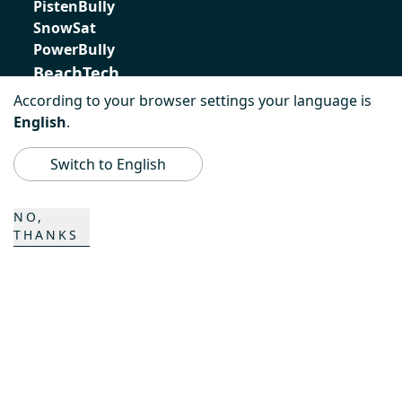
PistenBully
SnowSat
PowerBully
BeachTech
According to your browser settings your language is
ProAcademy
English
.
K COMPOSITES
Switch to English
CONTACTO
NO,
THANKS
Carrera
Contactos
Formulario de contacto
Emplazamientos