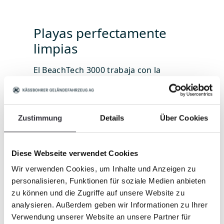
Playas perfectamente
limpias
El BeachTech 3000 trabaja con la
tecnología de dos cribas rotativas. A
través del Pickup, la arena es recogida
y transportada hacia la primera banda
de tamizado rotativa. Aquí, incluso los
Zustimmung
Details
Über Cookies
residuos más pequeños, como tapones
de botellas, vidrios rotos o colillas de
cigarro, son separados y dirigidos hacia
Diese Webseite verwendet Cookies
la segunda criba. También se recoge de
Wir verwenden Cookies, um Inhalte und Anzeigen zu
manera fiable material más grande,
personalisieren, Funktionen für soziale Medien anbieten
como troncos, piedras o basura PET.
zu können und die Zugriffe auf unsere Website zu
Gracias a los diferentes ajustes del eje
analysieren. Außerdem geben wir Informationen zu Ihrer
colector, el operador puede alternar
Verwendung unserer Website an unsere Partner für