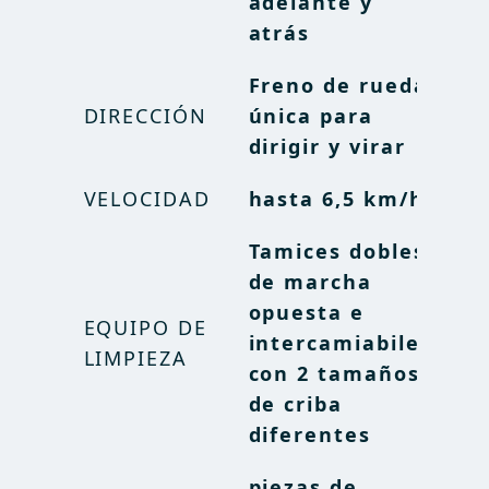
adelante y
adelante y
atrás
atrás
Freno de rueda
Freno de rueda
DIRECCIÓN
DIRECCIÓN
única para
única para
dirigir y virar
dirigir y virar
VELOCIDAD
VELOCIDAD
hasta 6,5 km/h
hasta 6,5 km/h
Tamices dobles
Tamices dobles
de marcha
de marcha
opuesta e
opuesta e
EQUIPO DE
EQUIPO DE
intercamiabiles,
intercamiabiles,
LIMPIEZA
LIMPIEZA
con 2 tamaños
con 2 tamaños
de criba
de criba
diferentes
diferentes
piezas de
piezas de