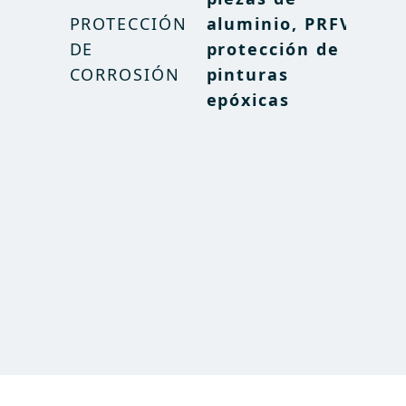
PROTECCIÓN
PROTECCIÓN
aluminio, PRFV,
aluminio, PRFV,
DE
DE
protección de
protección de
CORROSIÓN
CORROSIÓN
pinturas
pinturas
epóxicas
epóxicas