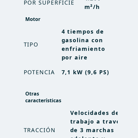
POR SUPERFICIE
POR SUPERFICIE
acres/h
m²/h
Motor
Motor
4 tiempos de
4 tiempos de
gasolina con
gasolina con
TIPO
TIPO
enfriamiento
enfriamiento
por aire
por aire
POTENCIA
POTENCIA
7,1 kW (9,6 PS)
7,1 kW (9,6 PS)
Otras
Otras
características
características
Velocidades de
Velocidades de
trabajo a través
trabajo a través
TRACCIÓN
TRACCIÓN
de 3 marchas
de 3 marchas