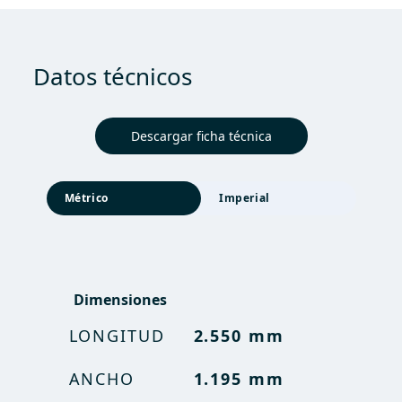
Datos técnicos
Descargar ficha técnica
Métrico
Imperial
Dimensiones
Dimensiones
LONGITUD
LONGITUD
2.550 mm
8 ft 4 in
ANCHO
ANCHO
1.195 mm
3 ft 11 in