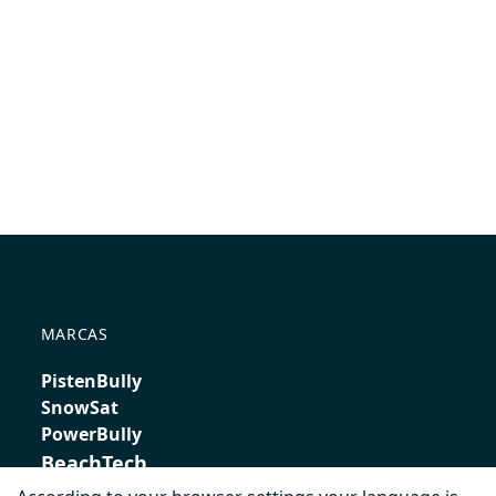
MARCAS
PistenBully
SnowSat
PowerBully
BeachTech