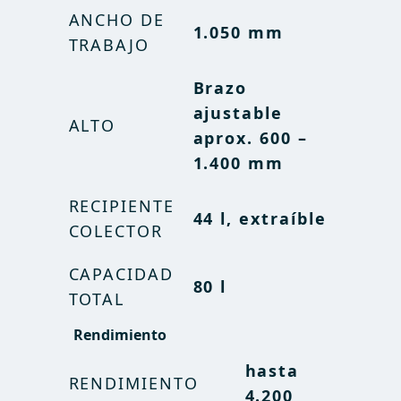
ANCHO DE
ANCHO DE
1.050 mm
3 ft 5 in
TRABAJO
TRABAJO
Brazo
Brazo
ajustable
ajustable
ALTO
ALTO
aprox. 600 –
aprox. 3 ft 3 –
1.400 mm
5 ft 3 in
RECIPIENTE
RECIPIENTE
9,7 US gal,
44 l, extraíble
COLECTOR
COLECTOR
extraíble
CAPACIDAD
CAPACIDAD
80 l
17,6 US gal
TOTAL
TOTAL
Rendimiento
Rendimiento
hasta
hasta
RENDIMIENTO
RENDIMIENTO
1,04
4.200