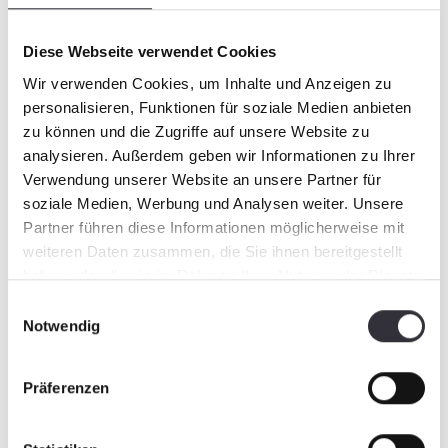
E-Mail
*
Diese Webseite verwendet Cookies
Wir verwenden Cookies, um Inhalte und Anzeigen zu
personalisieren, Funktionen für soziale Medien anbieten
zu können und die Zugriffe auf unsere Website zu
teléfono
analysieren. Außerdem geben wir Informationen zu Ihrer
Verwendung unserer Website an unsere Partner für
soziale Medien, Werbung und Analysen weiter. Unsere
Partner führen diese Informationen möglicherweise mit
weiteren Daten zusammen, die Sie ihnen bereitgestellt
haben oder die sie im Rahmen Ihrer Nutzung der Dienste
gesammelt haben.
Einwilligungsauswahl
Beratung anfragen
Notwendig
Präferenzen
Los campos marcados con un asterisco (*) son
obligatorios.