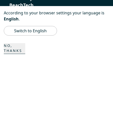
BeachTech
According to your browser settings your language is
ProAcademy
English
.
K COMPOSITES
Switch to English
CONTACTO
NO,
THANKS
Carrera
Contactos
Formulario de contacto
Emplazamientos