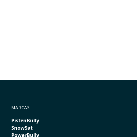
MARCAS
PistenBully
SnowSat
PowerBully