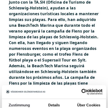
Junto con la TA.SH (Oficina de Turismo de
Schleswig-Holstein), ayudan a las
organizaciones turísticas locales a mantener
limpias sus playas. Para ello, han adquirido
una BeachTech Marina que durante todo el
verano apoyará la campaña de Flens por la
limpieza de las playas de Schleswig-Holstein.
Con ella, han llegado y siguen llegando
numerosos eventos en la playa organizados
por Flensburger, como el trofeo Flens de
fútbol playa o el Supersail Tour en Sylt.
Además, la BeachTech Marina seguirá
utilizándose en Schleswig-Holstein también
durante los próximos años. La campaña de
Flens por la limpieza de las playas tiene
como objetivo alcanzar la asombrosa cifra
de 33 500 000 metros cuadrados de playa
limpia. Nos parece una idea extraordinaria:
Zustimmung
Details
Über Cookies
una publicidad perfecta para todos los