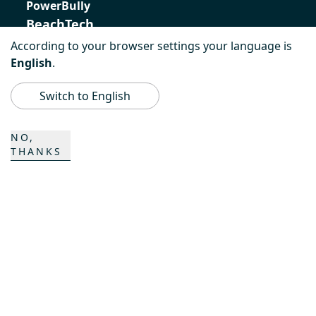
PowerBully
BeachTech
According to your browser settings your language is
ProAcademy
English
.
K COMPOSITES
Switch to English
CONTACTO
NO,
THANKS
Carrera
Contactos
Formulario de contacto
Emplazamientos