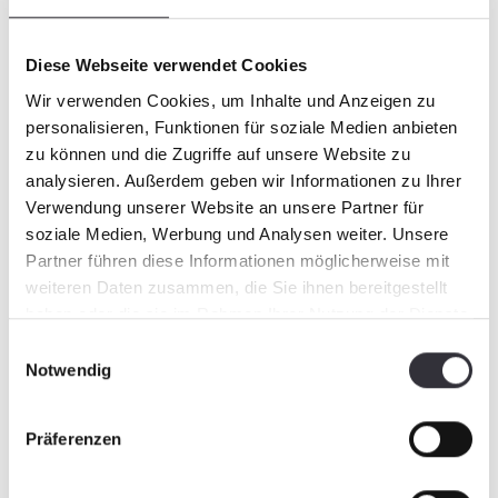
implicados y un compromiso firme con el
medio ambiente. ¡No dude en copiar la idea!
Diese Webseite verwendet Cookies
https://www.youtube.com/watch?
v=3R1HYlXx6Yg
Wir verwenden Cookies, um Inhalte und Anzeigen zu
https://www.youtube.com/watch?
personalisieren, Funktionen für soziale Medien anbieten
v=5GXhhtW9WT4
zu können und die Zugriffe auf unsere Website zu
analysieren. Außerdem geben wir Informationen zu Ihrer
Verwendung unserer Website an unsere Partner für
soziale Medien, Werbung und Analysen weiter. Unsere
Partner führen diese Informationen möglicherweise mit
weiteren Daten zusammen, die Sie ihnen bereitgestellt
haben oder die sie im Rahmen Ihrer Nutzung der Dienste
gesammelt haben.
Einwilligungsauswahl
Notwendig
Präferenzen