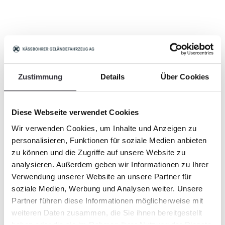
BeachTech und Cherrington-Geräte bieten
schnelle Unterstützung. Urlauber, die in die
Karibik reisen, freuen sich für gewöhnlich auf
herrlich türkises Wasser und unendliche weiße
Zustimmung
Details
Über Cookies
Strände. In den letzten Wochen sah die
Realität aber anders aus: stinkende
Algenteppiche, die Sandflöhe anlockten und
Diese Webseite verwendet Cookies
den Weg ins Meer zum Abenteuer werden
Wir verwenden Cookies, um Inhalte und Anzeigen zu
ließen. Bereits in den letzten Jahren waren
personalisieren, Funktionen für soziale Medien anbieten
Mexiko und die Karibik besonders betroffen:
zu können und die Zugriffe auf unsere Website zu
hier haben sich die Seegrasmengen, die
analysieren. Außerdem geben wir Informationen zu Ihrer
angeschwemmt werden, verdreifacht bzw.
Verwendung unserer Website an unsere Partner für
teils vervierfacht. Das Thema Seegras ist
soziale Medien, Werbung und Analysen weiter. Unsere
mittlerweile zu einer ernsthaften
Partner führen diese Informationen möglicherweise mit
"Bedrohung" des Tourismus geworden. Woher
weiteren Daten zusammen, die Sie ihnen bereitgestellt
kommt das viele Seegras?
haben oder die sie im Rahmen Ihrer Nutzung der Dienste