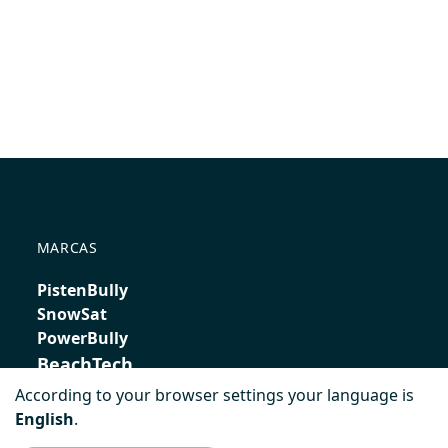
MARCAS
PistenBully
SnowSat
PowerBully
BeachTech
According to your browser settings your language is
ProAcademy
English
.
K COMPOSITES