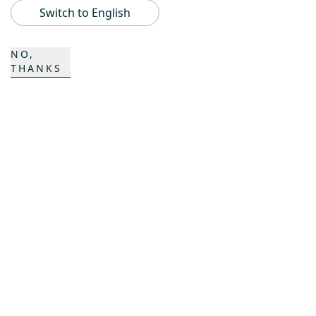
Switch to English
CONTACTO
NO,
THANKS
Carrera
Contactos
Formulario de contacto
Emplazamientos