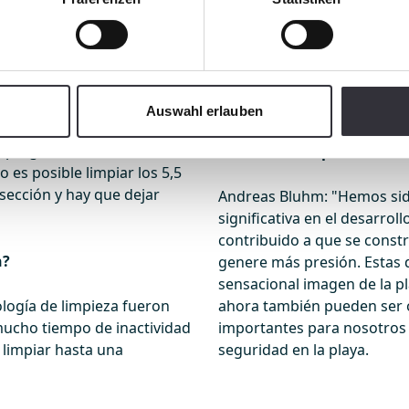
a es una prioridad para
campo. Pudimos ver directa
bimos elogios por la
sugerencias. Estamos parti
 fines de semana y durante
Reaccionamos inmediatamen
erte en un motivo de foto.
problemas actuales".
piador de la playa hacen
Auswahl erlauben
fotógrafo. Si el clima es
¿Puede darnos un ejemplo
 preguntas. Si, debido a las
desarrollo del producto?
 es posible limpiar los 5,5
 sección y hay que dejar
Andreas Bluhm: "Hemos sido
significativa en el desarroll
contribuido a que se const
h?
genere más presión. Estas
sensacional imagen de la pla
ología de limpieza fueron
ahora también pueden ser
mucho tiempo de inactividad
importantes para nosotros 
 limpiar hasta una
seguridad en la playa.