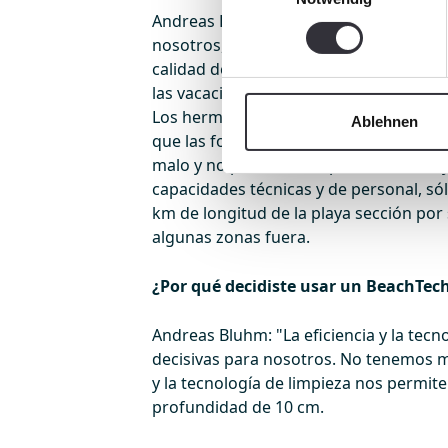
Andreas Bluhm: "La limpieza de la play
nosotros, por lo que regularmente reci
calidad de la playa. Especialmente los
las vacaciones nuestro muelle se convi
Los hermosos y limpios rastros del lim
Ablehnen
que las fotos parezcan tomadas por un 
malo y no podemos limpiar, a veces hay
capacidades técnicas y de personal, sólo
km de longitud de la playa sección por
algunas zonas fuera.
¿Por qué decidiste usar un BeachTec
Andreas Bluhm: "La eficiencia y la tecn
decisivas para nosotros. No tenemos 
y la tecnología de limpieza nos permite
profundidad de 10 cm.