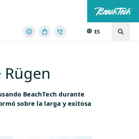
ES
e Rügen
o usando BeachTech durante
ormó sobre la larga y exitosa