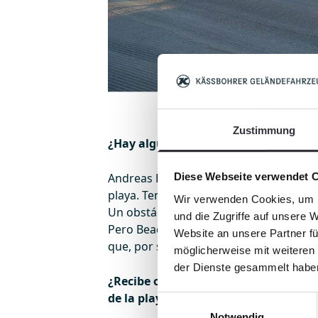
Zustimmung
¿Hay algún desafío especial en su sit
Andreas Bluhm: "Aquí en Binz no hay de
Diese Webseite verwendet 
playa. Tenemos una arena de playa de g
Wir verwenden Cookies, um I
Un obstáculo, pero no un desafío, es la
und die Zugriffe auf unsere 
Pero BeachTech ya ha desarrollado solu
Website an unsere Partner fü
que, por supuesto, estamos hablando.
möglicherweise mit weiteren
der Dienste gesammelt habe
¿Recibe ocasionalmente comentarios 
de la playa de sus huéspedes?
Einwilligungsauswahl
Notwendig