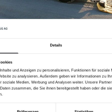
Details
io?
¿Cómo califica el BeachTe
safíos especiales en la
Andreas Bluhm: "La operació
Cookies
rano muy fino, sin piedras.
más complicado de maneja
nhalte und Anzeigen zu personalisieren, Funktionen für soziale
 construcción de castillos.
Website zu analysieren. Außerdem geben wir Informationen zu I
ciones para esto, de las
¿Qué aprecia de la cooper
r soziale Medien, Werbung und Analysen weiter. Unsere Partner
 Daten zusammen, die Sie ihnen bereitgestellt haben oder die s
Andreas Bluhm: "Apreciamo
n.
directos sobre la calidad
podido contribuir directam
varias ocasiones en el pas
los últimos seis años y ha 
Präferenzen
Statistiken