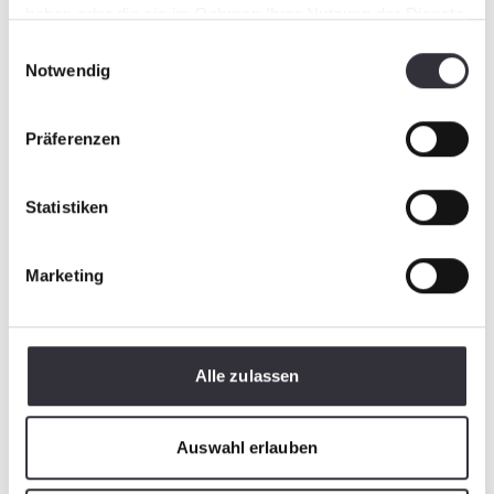
haben oder die sie im Rahmen Ihrer Nutzung der Dienste
gesammelt haben.
Einwilligungsauswahl
Notwendig
Präferenzen
Statistiken
Marketing
Alle zulassen
Auswahl erlauben
BeachTech (BeachTech 1500 en este caso)
retira piedras, maleza y residuos de cultivo