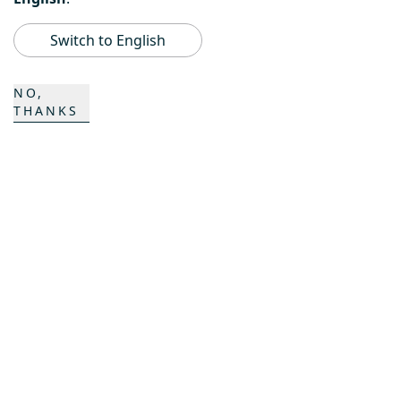
K COMPOSITES
Switch to English
CONTACTO
NO,
THANKS
Carrera
Contactos
Formulario de contacto
Emplazamientos