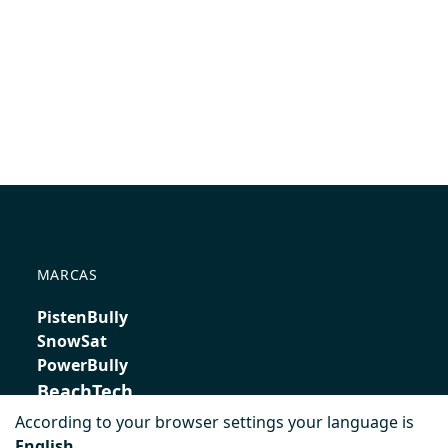
MARCAS
PistenBully
SnowSat
PowerBully
BeachTech
According to your browser settings your language is
ProAcademy
English
.