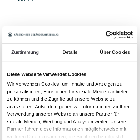
¿Desea obtener más información sobre
nuestras máquinas de tamizado o
concertar una cita para Agritechnica?
En ese caso, póngase en contacto con
Zustimmung
Details
Über Cookies
nosotros a través de: info@beach-
tech.com
Diese Webseite verwendet Cookies
Estaremos encantados de recibir su
mensaje.
Wir verwenden Cookies, um Inhalte und Anzeigen zu
personalisieren, Funktionen für soziale Medien anbieten
zu können und die Zugriffe auf unsere Website zu
analysieren. Außerdem geben wir Informationen zu Ihrer
Verwendung unserer Website an unsere Partner für
soziale Medien, Werbung und Analysen weiter. Unsere
Partner führen diese Informationen möglicherweise mit
weiteren Daten zusammen, die Sie ihnen bereitgestellt