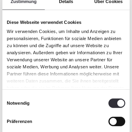
Zustimmung
Details
Über Cookies
Diese Webseite verwendet Cookies
Wir verwenden Cookies, um Inhalte und Anzeigen zu
personalisieren, Funktionen für soziale Medien anbieten
zu können und die Zugriffe auf unsere Website zu
analysieren. Außerdem geben wir Informationen zu Ihrer
Verwendung unserer Website an unsere Partner für
soziale Medien, Werbung und Analysen weiter. Unsere
Partner führen diese Informationen möglicherweise mit
weiteren Daten zusammen, die Sie ihnen bereitgestellt
haben oder die sie im Rahmen Ihrer Nutzung der Dienste
gesammelt haben.
Einwilligungsauswahl
Notwendig
Entrega del vehículo en la playa de Batu
Formac
Burok en Kuala Terengganu
mecáni
Präferenzen