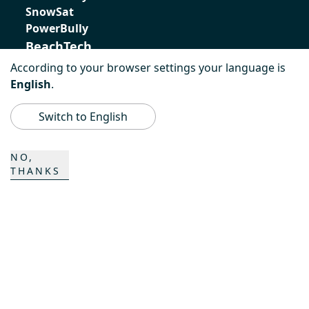
SnowSat
PowerBully
BeachTech
According to your browser settings your language is
ProAcademy
English
.
K COMPOSITES
Switch to English
CONTACTO
NO,
THANKS
Carrera
Contactos
Formulario de contacto
Emplazamientos