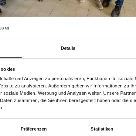
o de siglo trabajando con un socio tan fuerte como Telemet
Details
historia de éxito.
ién 25 años de confianza mutua, respeto y estrecha colabor
Cookies
o y la experiencia de Telemet son esenciales para una mejor
nhalte und Anzeigen zu personalisieren, Funktionen für soziale
En la actualidad, nuestros equipos se utilizan en playas de
Website zu analysieren. Außerdem geben wir Informationen zu I
r soziale Medien, Werbung und Analysen weiter. Unsere Partner
 Daten zusammen, die Sie ihnen bereitgestellt haben oder die s
 y profesionalidad de Telemet, conseguimos sistemáticamente
n.
ue han hecho posible este éxito. Brindemos juntos por otr
Präferenzen
Statistiken