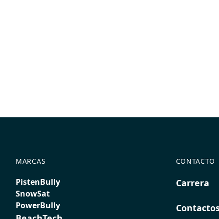
MARCAS
CONTACTO
PistenBully
Carrera
SnowSat
PowerBully
Contacto
BeachTech