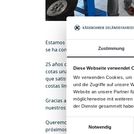
Estamos orgullosos de llevar un cuart
Zustimmung
se ha convertido en una impresionante 
25 años de asociación significan tamb
Diese Webseite verwendet 
cotas una y otra vez. El apoyo continu
Wir verwenden Cookies, um I
que satisfaga las necesidades locales. 
und die Zugriffe auf unsere 
costas limpias, seguras y atractivas.
Website an unsere Partner fü
möglicherweise mit weiteren
Gracias a la extraordinaria fiabilidad
der Dienste gesammelt habe
nuestros clientes.
Einwilligungsauswahl
Queremos dar las gracias a todos los q
Notwendig
próximos retos.