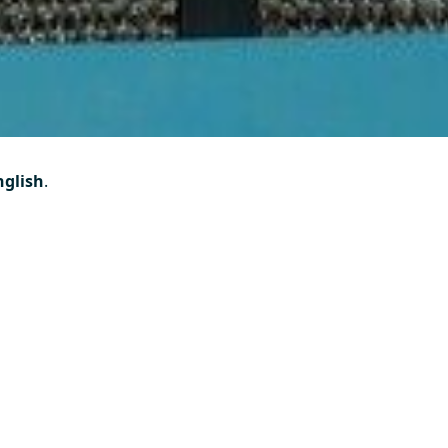
Scroll down
nglish
.
de repuesto