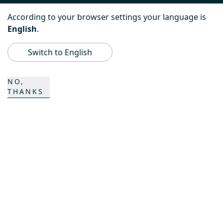
PowerBully
According to your browser settings your language is
English
.
BeachTech
Switch to English
ProAcademy
NO,
THANKS
K COMPOSITES
CONTATTO
Carriera
Contatti
Formulario di contatto