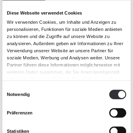
Diese Webseite verwendet Cookies
Federzinken:
Geringer Wartungsaufwand, einzeln
Wir verwenden Cookies, um Inhalte und Anzeigen zu
austauschbar
personalisieren, Funktionen für soziale Medien anbieten
Siebbänder:
Verschiedene Maschenweiten
zu können und die Zugriffe auf unsere Website zu
Excenterwellen:
analysieren. Außerdem geben wir Informationen zu Ihrer
Verschiedene Formen, Durchmesser und
Verwendung unserer Website an unsere Partner für
Profile
soziale Medien, Werbung und Analysen weiter. Unsere
Wartungsfreie Lager:
Partner führen diese Informationen möglicherweise mit
Kein Nachfetten mehr nötig
weiteren Daten zusammen, die Sie ihnen bereitgestellt
Umkehrventil:
Richtungswechsel des Siebbandes möglich
haben oder die sie im Rahmen Ihrer Nutzung der Dienste
gesammelt haben.
Einwilligungsauswahl
Notwendig
Präferenzen
Statistiken