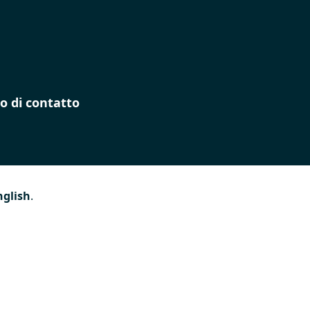
o di contatto
nglish
.
lla