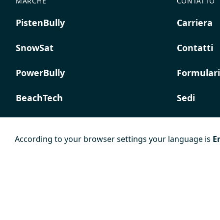
MARCHE
CONTATTO
PistenBully
Carriera
SnowSat
Contatti
PowerBully
Formulari
BeachTech
Sedi
ProAcademy
According to your browser settings your language is
E
K COMPOSITES
Colophon
Termini e
Norma su
condizioni
privacy