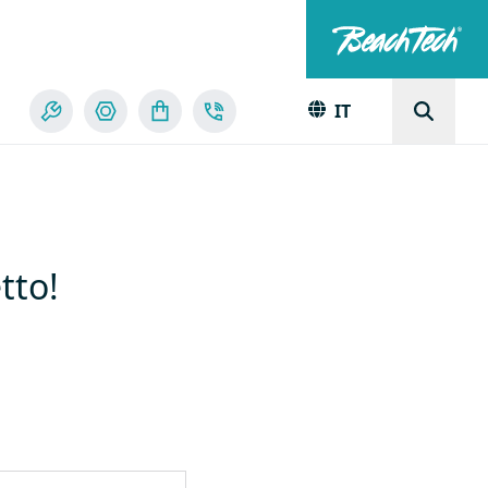
IT
tto!