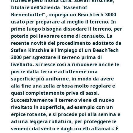
richiede però molta cura. Stefan Kirschke,
titolare dell'azienda "Rasenhof
Bienenbüttel", impiega un BeachTech 3000
usato per preparare al meglio il terreno.
In
primo luogo bisogna dissodare il terreno, per
poterlo poi lavorare come di consueto. La
recente novità del procedimento adottato da
Stefan Kirschke è l'impiego di un BeachTech
3000 per sgrezzare il terreno prima di
livellarlo. Si riesce così a rimuovere anche le
pietre dalla terra e ad ottenere una
superficie più uniforme, in modo da avere
alla fine una zolla erbosa molto regolare e
quasi completamente priva di sassi.
Successivamente il terreno viene di nuovo
rivoltato in superficie, ad esempio con un
erpice rotante, e si procede poi alla semina e
ad una leggera rullatura, per proteggere le
sementi dal vento e dagli uccelli affamati. È