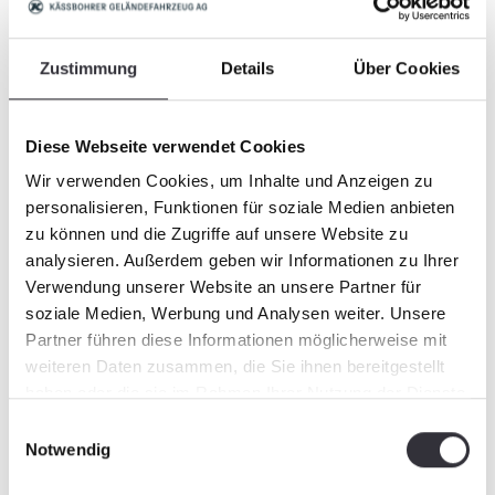
speciale, il suo BeachTech 3000 ha ricevuto
una terza vita: dopo aver passato 6 anni
Zustimmung
Details
Über Cookies
sulle spiagge de L'Aia e altri 6 su quelle del
golfo di Gelting, qui avrà certamente modo
di dimostrare cos'è realmente la "lunga
Diese Webseite verwendet Cookies
durata Kässbohrer".
Wir verwenden Cookies, um Inhalte und Anzeigen zu
personalisieren, Funktionen für soziale Medien anbieten
zu können und die Zugriffe auf unsere Website zu
analysieren. Außerdem geben wir Informationen zu Ihrer
Verwendung unserer Website an unsere Partner für
soziale Medien, Werbung und Analysen weiter. Unsere
Partner führen diese Informationen möglicherweise mit
weiteren Daten zusammen, die Sie ihnen bereitgestellt
haben oder die sie im Rahmen Ihrer Nutzung der Dienste
gesammelt haben.
Einwilligungsauswahl
Notwendig