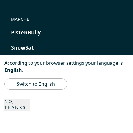
MARCHE
PistenBully
SnowSat
PowerBully
According to your browser settings your language is
English
.
BeachTech
Switch to English
ProAcademy
NO,
THANKS
K COMPOSITES