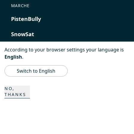
MARCHE
PistenBully
SnowSat
PowerBully
According to your browser settings your language is
English
.
BeachTech
Switch to English
ProAcademy
NO,
THANKS
K COMPOSITES
CONTATTO