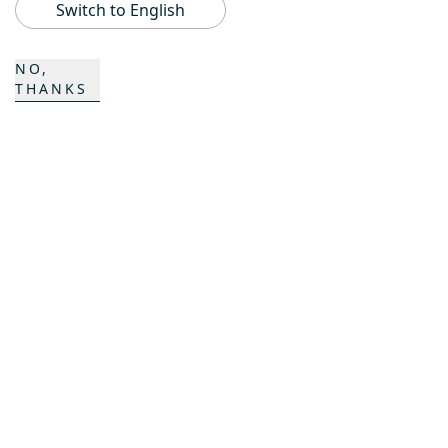
Switch to English
ProAcademy
NO,
THANKS
K COMPOSITES
CONTATTO
Carriera
Contatti
Formulario di contatto
Sedi