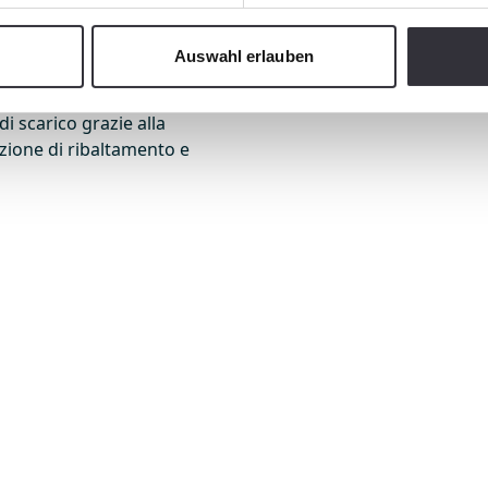
 "senza sorprese". Solo da
affinché gli ospiti ritornino
stato la nuova BeachTech
indimenticabili in riva al ma
Auswahl erlauben
come il nuovo e brevettato
eventi a cui hanno partecip
a guida per il nastro
 di scarico grazie alla
zione di ribaltamento e