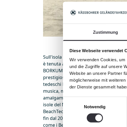
Zustimmung
Diese Webseite verwendet 
Sull'isola di Borkum, nell'arcipelago dell
Wir verwenden Cookies, um I
è tenuta a inizio luglio la seconda edi
und die Zugriffe auf unsere 
BORKUM. Sulla "più bella sabbia del mo
Website an unsere Partner fü
prestigioso torneo di beachvolley, un co
möglicherweise mit weiteren
tedeschi Pohlmann e Michael Schulte e
der Dienste gesammelt habe
musica, magica atmosfera tra mare e 
amalgamati sotto il cielo luminoso e sc
Einwilligungsauswahl
isole del Mare del Nord e delle loro sp
Notwendig
BeachTech è stata impiegata per la pul
fin dal 2003 ed ora anche per la prepa
come i BeachDays, affinché la stupenda