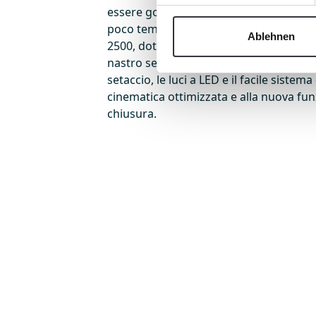
essere goduta in tutta la sua unicità e
poco tempo l'isola di Borkum ha acqui
Ablehnen
2500, dotata di numerose innovazioni, 
nastro setaccio combinato, la migliorat
setaccio, le luci a LED e il facile sistema
cinematica ottimizzata e alla nuova fun
chiusura.