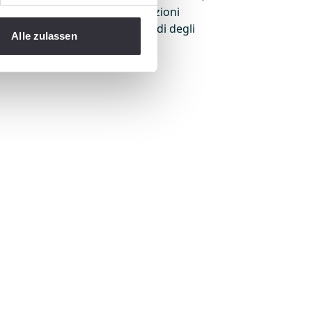
 negli anni alla ricerca di sensazioni
re o conservino i migliori ricordi degli
Alle zulassen
ato!