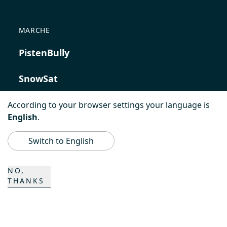
MARCHE
PistenBully
SnowSat
PowerBully
According to your browser settings your language is
English
.
BeachTech
Switch to English
ProAcademy
NO,
THANKS
K COMPOSITES