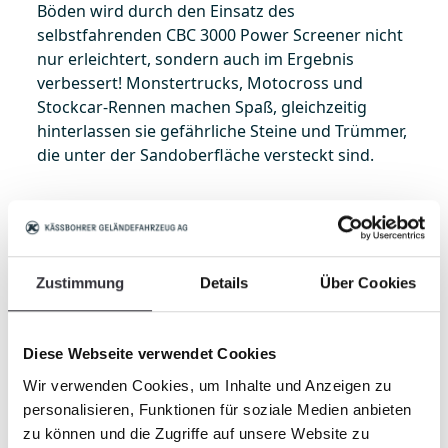
Böden wird durch den Einsatz des
selbstfahrenden CBC 3000 Power Screener nicht
nur erleichtert, sondern auch im Ergebnis
verbessert! Monstertrucks, Motocross und
Stockcar-Rennen machen Spaß, gleichzeitig
hinterlassen sie gefährliche Steine und Trümmer,
die unter der Sandoberfläche versteckt sind.
Die gefährlichen Überbleibsel müssen vor jeder
Pferde- und/oder Viehveranstaltung vom Boden
der Reitanlage entfernt werden, um
Zustimmung
Details
Über Cookies
Verletzungen der Tiere zu vermeiden. Der CBC
3000 Power Screener ist das richtige Gerät zum
besten Preis, um eine professionelle Wartung
Diese Webseite verwendet Cookies
und Pflege des Reitplatzes sicherzustellen!
Wir verwenden Cookies, um Inhalte und Anzeigen zu
personalisieren, Funktionen für soziale Medien anbieten
zu können und die Zugriffe auf unsere Website zu