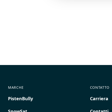
MARCHE
CONTATTO
PistenBully
Carriera
SnowSat
Contatti