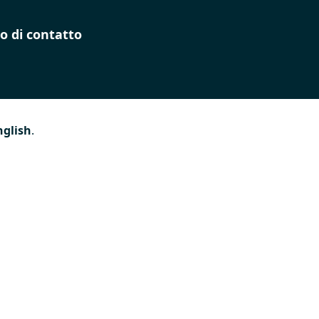
o di contatto
nglish
.
lla