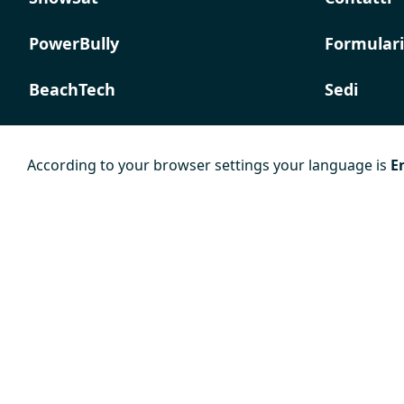
PowerBully
Formulari
BeachTech
Sedi
ProAcademy
According to your browser settings your language is
E
K COMPOSITES
Colophon
Termini e
Norma su
condizioni
privacy
generali