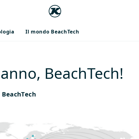
ologia
Il mondo BeachTech
anno, BeachTech!
di BeachTech