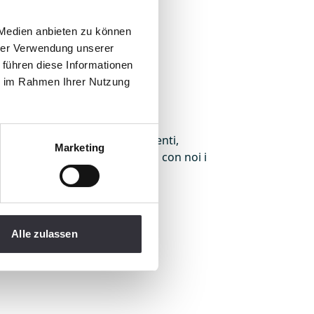
 Medien anbieten zu können
hrer Verwendung unserer
 führen diese Informationen
ie im Rahmen Ihrer Nutzung
rio
30years.beach-tech.com
clienti,
Marketing
il nostro sito web e festeggia con noi i
Alle zulassen