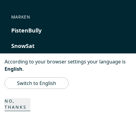
MARKEN
PistenBully
SnowSat
PowerBully
According to your browser settings your language is
English
.
BeachTech
Switch to English
ProAcademy
NO,
THANKS
K COMPOSITES