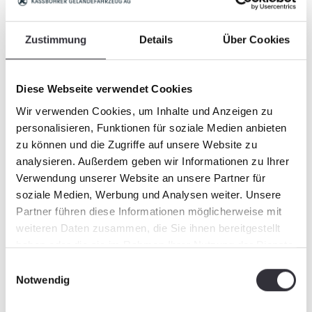
nach!
http://www.flens.de/strandgut/
https://www.youtube.com/watch?
Zustimmung
Details
Über Cookies
v=3R1HYlXx6Yg
https://www.youtube.com/watch?
v=5GXhhtW9WT4
Diese Webseite verwendet Cookies
Wir verwenden Cookies, um Inhalte und Anzeigen zu
personalisieren, Funktionen für soziale Medien anbieten
zu können und die Zugriffe auf unsere Website zu
analysieren. Außerdem geben wir Informationen zu Ihrer
Verwendung unserer Website an unsere Partner für
soziale Medien, Werbung und Analysen weiter. Unsere
Partner führen diese Informationen möglicherweise mit
weiteren Daten zusammen, die Sie ihnen bereitgestellt
haben oder die sie im Rahmen Ihrer Nutzung der Dienste
gesammelt haben.
Einwilligungsauswahl
Notwendig