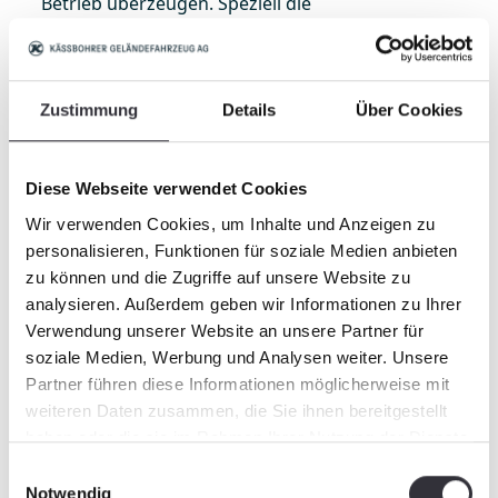
Betrieb überzeugen. Speziell die
Reinigungsleistung von BeachTech ist hinsichtlich
Reinigungsqualität und – effizienz klar im Vorteil.
Erfolgreich im Kampf gegen das Öl
Zustimmung
Details
Über Cookies
Ölkatastrophen haben BeachTech in den
vergangenen Jahren unfreiwillig zum Experten
auf diesem Gebiet gemacht. Erstmals wurde
Diese Webseite verwendet Cookies
nach dem Pallas-Schiffsunglück 1998 ein
Wir verwenden Cookies, um Inhalte und Anzeigen zu
BeachTech 2000 zur Beseitigung von
personalisieren, Funktionen für soziale Medien anbieten
Ölrückständen eingesetzt. Seitdem ist BeachTech
zu können und die Zugriffe auf unsere Website zu
bei Ölhavarien stets ein gefragter Partner. Beim
analysieren. Außerdem geben wir Informationen zu Ihrer
Öleinsatz schabt BeachTech die kontaminierte
Verwendung unserer Website an unsere Partner für
Oberfläche mit dem Aufnahmeschar behutsam
soziale Medien, Werbung und Analysen weiter. Unsere
ab. Mit der bewährten Siebtechnik und
Partner führen diese Informationen möglicherweise mit
besonders feinen Siebbändern lässt sich dann
weiteren Daten zusammen, die Sie ihnen bereitgestellt
die ölige Schicht vom unversehrten Sand
haben oder die sie im Rahmen Ihrer Nutzung der Dienste
trennen. Durch die patentierte Technologie der
gesammelt haben.
Einwilligungsauswahl
BeachTech-Geräte kann ein Großteil des Sandes
Notwendig