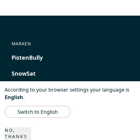
MARKEN
PistenBully
SnowSat
PowerBully
According to your browser settings your language is
English
.
BeachTech
Switch to English
ProAcademy
NO,
THANKS
K COMPOSITES