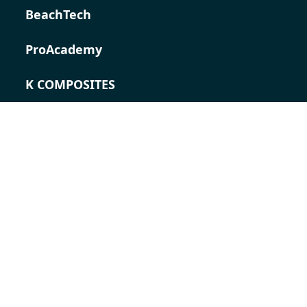
BeachTech
ProAcademy
K COMPOSITES
KONTAKT
Karriere
Ansprechpartner
Kontaktformular
Standorte