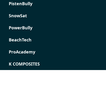
PistenBully
SnowSat
PowerBully
BeachTech
ProAcademy
K COMPOSITES
KONTAKT
Karriere