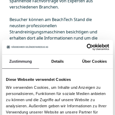
spannende Fachvorträge von Experten aus
verschiedenen Branchen.
Besucher können am BeachTech Stand die
neusten professionellen
Strandreinigungsmaschinen besichtigen und
erhalten dort alle Informationen rund um die
Themen:
Vorteile maschineller Strandreinigung
Zustimmung
Details
Über Cookies
BeachTech Reinigungstechniken
Beach Cleanup Aktionen
Plastikfreie Strände
Diese Webseite verwendet Cookies
Wir verwenden Cookies, um Inhalte und Anzeigen zu
Wir freuen uns auf Ihren Besuch!
personalisieren, Funktionen für soziale Medien anbieten
zu können und die Zugriffe auf unsere Website zu
analysieren. Außerdem geben wir Informationen zu Ihrer
Verwendung unserer Website an unsere Partner für