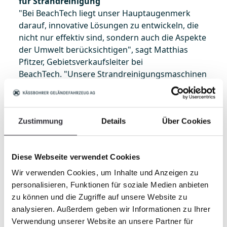
für Strandreinigung
"Bei BeachTech liegt unser Hauptaugenmerk
darauf, innovative Lösungen zu entwickeln, die
nicht nur effektiv sind, sondern auch die Aspekte
der Umwelt berücksichtigen", sagt Matthias
Pfitzer, Gebietsverkaufsleiter bei
BeachTech. "Unsere Strandreinigungsmaschinen
sind das Ergebnis jahrelanger Erfahrung und
Entwicklung auf diesem Gebiet und eines
stetigen Engagements für Innovation und
Zustimmung
Details
Über Cookies
Nachhaltigkeit. Unser Ziel ist es, einen Teil zur
Erhaltung der Funktionalität und Schönheit
unserer Küsten zu bewahren.", fügt Matthias
Diese Webseite verwendet Cookies
Pfitzer weiter an.
Wir verwenden Cookies, um Inhalte und Anzeigen zu
Über BeachTech
personalisieren, Funktionen für soziale Medien anbieten
BeachTech ist ein Produkt der Kässbohrer
zu können und die Zugriffe auf unsere Website zu
Geländefahrzeug AG. Als führender Anbieter von
analysieren. Außerdem geben wir Informationen zu Ihrer
Siebmaschinen wird BeachTech weltweit zur
Verwendung unserer Website an unsere Partner für