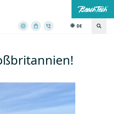
DE
oßbritannien!