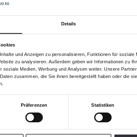
Details
Cookies
in BeachTech Fahrzeug in Großbritannien verkauft! Anfang 
ahrzeug zeigt bereits, was es draufhat.
nhalte und Anzeigen zu personalisieren, Funktionen für soziale
Website zu analysieren. Außerdem geben wir Informationen zu I
r soziale Medien, Werbung und Analysen weiter. Unsere Partner
mit Rechen-Technik und der BeachTech 2000 hat sich schnell
 Daten zusammen, die Sie ihnen bereitgestellt haben oder die s
nspruchsvollen Bedingungen an den britischen Küsten.
n.
tere erfolgreiche Einsätze!
Präferenzen
Statistiken