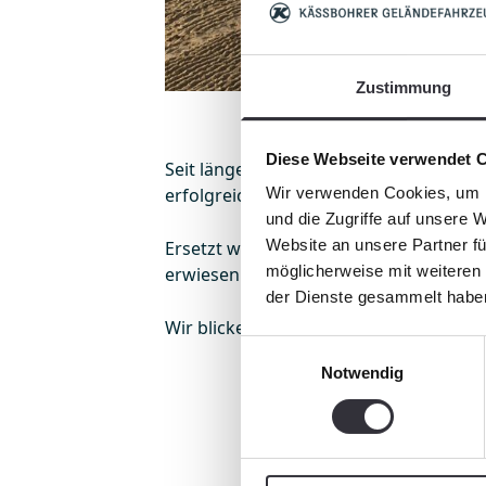
Zustimmung
Diese Webseite verwendet 
Seit längerer Zeit haben wir wieder e
erfolgreich in Betrieb genommen. Das F
Wir verwenden Cookies, um I
und die Zugriffe auf unsere 
Website an unsere Partner fü
Ersetzt wurde ein Mitbewerber-Modell 
möglicherweise mit weiteren
erwiesen – auch unter den feuchten, a
der Dienste gesammelt habe
Wir blicken mit Zuversicht auf viele wei
Einwilligungsauswahl
Notwendig