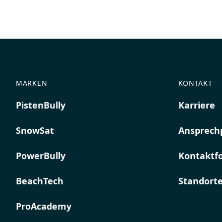
MARKEN
KONTAKT
PistenBully
Karriere
SnowSat
Ansprech
PowerBully
Kontaktf
BeachTech
Standort
ProAcademy