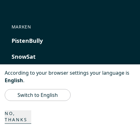
MARKEN
PistenBully
SnowSat
PowerBully
According to your browser settings your language is
English
.
BeachTech
Switch to English
ProAcademy
NO,
THANKS
K COMPOSITES