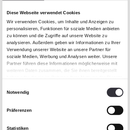
Diese Webseite verwendet Cookies
Federzinken:
Geringer Wartungsaufwand, einzeln
Wir verwenden Cookies, um Inhalte und Anzeigen zu
austauschbar
personalisieren, Funktionen für soziale Medien anbieten
Siebbänder:
Verschiedene Maschenweiten
zu können und die Zugriffe auf unsere Website zu
Excenterwellen:
analysieren. Außerdem geben wir Informationen zu Ihrer
Verschiedene Formen, Durchmesser und
Verwendung unserer Website an unsere Partner für
Profile
soziale Medien, Werbung und Analysen weiter. Unsere
Wartungsfreie Lager:
Partner führen diese Informationen möglicherweise mit
Kein Nachfetten mehr nötig
weiteren Daten zusammen, die Sie ihnen bereitgestellt
Umkehrventil:
Richtungswechsel des Siebbandes möglich
haben oder die sie im Rahmen Ihrer Nutzung der Dienste
gesammelt haben.
Einwilligungsauswahl
Notwendig
Präferenzen
Statistiken