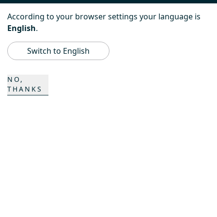
PowerBully
According to your browser settings your language is
English
.
BeachTech
Switch to English
ProAcademy
NO,
THANKS
K COMPOSITES
KONTAKT
Karriere
Ansprechpartner
Kontaktformular