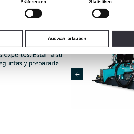
Präferenzen
Statistiken
uesto
Auswahl erlauben
s de vertido de
s expertos. Están a su
eguntas y prepararle