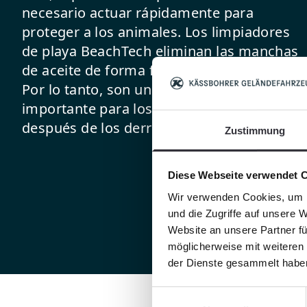
necesario actuar rápidamente para
proteger a los animales. Los limpiadores
de playa BeachTech eliminan las manchas
de aceite de forma fiable, segura y rápida.
Por lo tanto, son un componente
importante para los primeros auxilios
después de los derrames de petróleo.
Zustimmung
Diese Webseite verwendet 
Wir verwenden Cookies, um I
und die Zugriffe auf unsere 
Website an unsere Partner fü
möglicherweise mit weiteren
der Dienste gesammelt habe
Einwilligungsauswahl