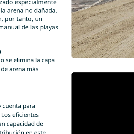
mizado especialmente
 la arena no dañada.
, por tanto, un
manual de las playas
a
o se elimina la capa
.
s de arena más
o cuenta para
 Los eficientes
an capacidad de
tribución en este