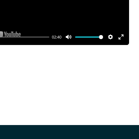
02:40
Mute
Settings
Enter
fullscr