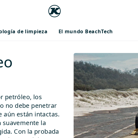
ología de limpieza
El mundo BeachTech
eo
 petróleo, los
eo no debe penetrar
 aún están intactas.
n suavemente la
gida. Con la probada