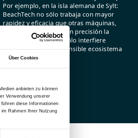
Por ejemplo, en la isla alemana de Sylt:
BeachTech no sólo trabaja con mayor
rapidez y eficacia que otras máquinas,
sino que, al tamizar con precisión la
parafina, el vehículo sólo interfiere
mínimamente en el sensible ecosistema
de la arena.
Über Cookies
APRENDE MÀS
 Medien anbieten zu können
hrer Verwendung unserer
 führen diese Informationen
ie im Rahmen Ihrer Nutzung