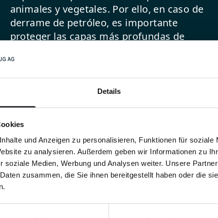
animales y vegetales. Por ello, en caso de
derrame de petróleo, es importante
proteger las capas más profundas de
arena de la contaminación. BeachTech
raspa suavemente la superficie de los
grumos de aceite y la arena con la reja de
recogida. Con la probada técnica de
Details
cribado y unas cintas de cribado
especialmente finas, se puede separar la
Cookies
capa aceitosa de la arena no dañada.
nhalte und Anzeigen zu personalisieren, Funktionen für soziale
Website zu analysieren. Außerdem geben wir Informationen zu I
r soziale Medien, Werbung und Analysen weiter. Unsere Partner
 Daten zusammen, die Sie ihnen bereitgestellt haben oder die s
n.