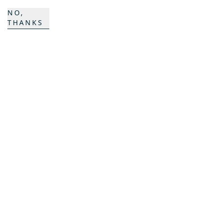
NO,
K COMPOSITES
THANKS
CONTACT
Carrière
Persons de contact
Formulaire de contact
Sites