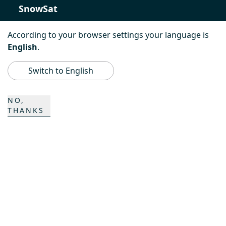
SnowSat
PowerBully
According to your browser settings your language is
English
.
BeachTech
Switch to English
ProAcademy
NO,
K COMPOSITES
THANKS
CONTACT
Carrière
Persons de contact
Formulaire de contact