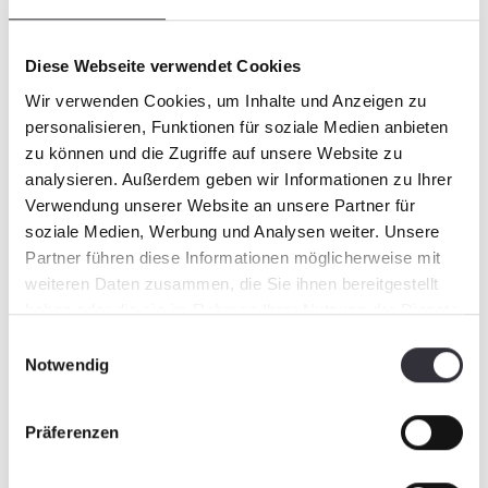
sur les plages et hors des plages
Diese Webseite verwendet Cookies
Wir verwenden Cookies, um Inhalte und Anzeigen zu
personalisieren, Funktionen für soziale Medien anbieten
zu können und die Zugriffe auf unsere Website zu
analysieren. Außerdem geben wir Informationen zu Ihrer
Verwendung unserer Website an unsere Partner für
soziale Medien, Werbung und Analysen weiter. Unsere
Partner führen diese Informationen möglicherweise mit
weiteren Daten zusammen, die Sie ihnen bereitgestellt
haben oder die sie im Rahmen Ihrer Nutzung der Dienste
gesammelt haben.
BeachTech
Einwilligungsauswahl
Notwendig
BeachTech 1000
Efficace et économique
Präferenzen
pour différents domaines d'utilisation