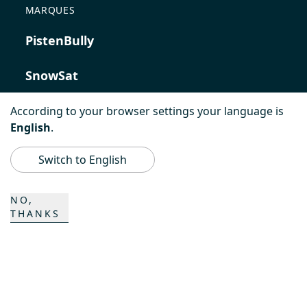
MARQUES
PistenBully
SnowSat
PowerBully
According to your browser settings your language is
English
.
BeachTech
Switch to English
ProAcademy
NO,
K COMPOSITES
THANKS
CONTACT
Carrière