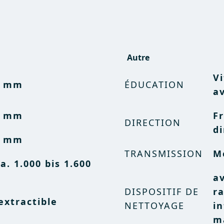
Autre
Vi
0 mm
ÉDUCATION
av
5 mm
F
DIRECTION
di
0 mm
TRANSMISSION
M
a. 1.000 bis 1.600
a
DISPOSITIF DE
r
 extractible
NETTOYAGE
in
ma