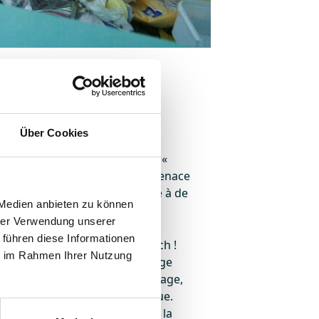
Über Cookies
ommunes littorales et les
organisent régulièrement des «
in d’attirer l’attention sur la menace
s des ordures, à la main, grâce à de
 Medien anbieten zu können
hrer Verwendung unserer
 führen diese Informationen
es nettoyeurs de plage BeachTech !
ie im Rahmen Ihrer Nutzung
novante, les nettoyeurs de plage
chets qui s'échouent sur la plage,
tessons ou de pièces en plastique.
 déchets du fond se retrouve à la