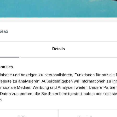
Details
n matière d’ordures. Pas
Dans le monde entier, les c
organisations écologiques 
Coastal Cleanup Days
», af
Cookies
et de débarrasser les plage
 sciemment office de dépôt
nhalte und Anzeigen zu personalisieren, Funktionen für soziale
nombreux volontaires.
timation, de quatre à 13
Website zu analysieren. Außerdem geben wir Informationen zu I
rrissent chaque année dans
r soziale Medien, Werbung und Analysen weiter. Unsere Partner
stituée de microplastiques,
C'est là qu'interviennent l
 Daten zusammen, die Sie ihnen bereitgestellt haben oder die s
n petites particules qui se
Grâce à leur technologie in
n.
u fond des océans ou sur
BeachTech ramassent les dé
ts plastiques y restent.
qu'il s'agisse d'algues, de 
Seule une petite partie des