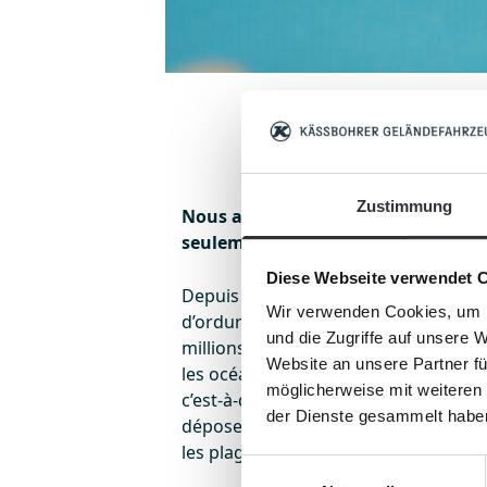
Zustimmung
Nous avons affaire à un désastre e
seulement en mer.
Diese Webseite verwendet 
Depuis des décennies, la nature fait
Wir verwenden Cookies, um I
d’ordures, et cela à tort. Suivant l’es
und die Zugriffe auf unsere 
millions de tonnes de plastique atte
Website an unsere Partner fü
les océans. La majeure partie est con
möglicherweise mit weiteren
c’est-à-dire du plastique décomposé e
der Dienste gesammelt habe
dépose à un moment ou à un autre a
les plages. Une fois en mer, les déche
Einwilligungsauswahl