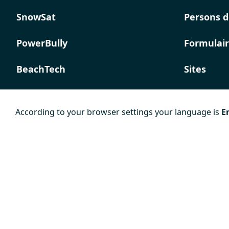
SnowSat
Persons d
PowerBully
Formulair
BeachTech
Sites
ProAcademy
According to your browser settings your language is
E
K COMPOSITES
Mentions
Conditions
Protectio
légales
Générales de
données
Vente