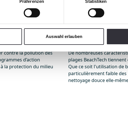
Präferenzen
Statistiken
surface. La plus grande par
t aller jusqu’à 1 000 ans !
supérieures de sable. Grâce
 humaine et animale, il a
brevetée, il est possible d
antes pour les communes
même les petits fragments 
 maritime et la pêche. De
cachés dans le sous-sol, san
royés année après année au
Auswahl erlauben
trouvent.
ages. Le nettoyage des
 locales concernées.
r contre la pollution des
De nombreuses caractérist
programmes d’action
plages BeachTech tiennent 
à la protection du milieu
Que ce soit l'utilisation de 
particulièrement faible de
nettoyage douce elle-même