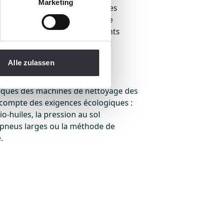
Marketing
tie est enfouie dans les couches
 à la technologie de nettoyage
'extraire du mélange de sédiments
de plastique, qui sont souvent
s nuire aux créatures qui s'y
Alle zulassen
iques des machines de nettoyage des
compte des exigences écologiques :
bio-huiles, la pression au sol
s pneus larges ou la méthode de
.