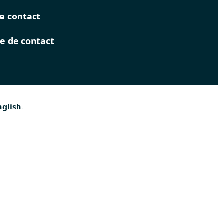
e contact
e de contact
nglish
.
n des