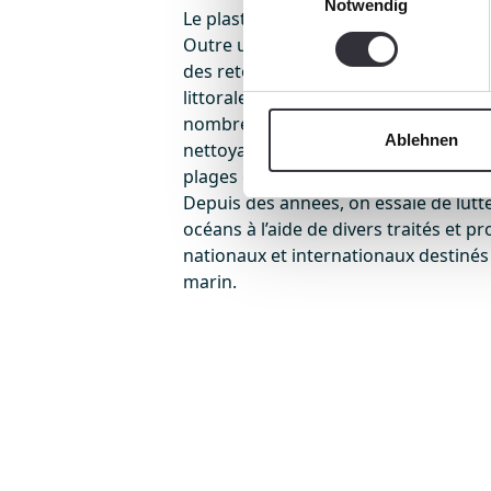
Notwendig
Le plastique a une durée de vie pouvan
Outre un risque notoire pour la santé
des retombées économiques import
littorales, le tourisme, la navigation
nombreux millions d’euros sont oct
Ablehnen
nettoyage de ports de côtes et de pl
plages est à la charge des communes
Depuis des années, on essaie de lutte
océans à l’aide de divers traités et 
nationaux et internationaux destinés 
marin.