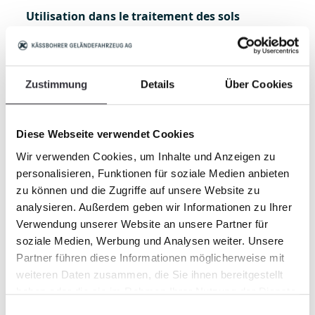
Utilisation dans le traitement des sols
Avec l'unité de criblage fixe, le BeachTech 1000
est particulièrement robuste et convient pour la
collecte de pierres sur les surfaces agricoles
Zustimmung
Details
Über Cookies
tamisables. Le nettoyeur de plage peut donc être
utilisé pour la préparation des semis, par
exemple pour la culture des légumes et du
Diese Webseite verwendet Cookies
gazon.
Wir verwenden Cookies, um Inhalte und Anzeigen zu
personalisieren, Funktionen für soziale Medien anbieten
L'épierrage des sols permet de préserver les
zu können und die Zugriffe auf unsere Website zu
machines de récolte utilisées lors des étapes de
analysieren. Außerdem geben wir Informationen zu Ihrer
travail suivantes. Cela prolonge leur durée de vie.
Verwendung unserer Website an unsere Partner für
Simultanément, le BeachTech tamise les restes
soziale Medien, Werbung und Analysen weiter. Unsere
des récoltes précédentes ainsi que les mauvaises
Partner führen diese Informationen möglicherweise mit
herbes, ce qui évite aux cultures agricoles de
weiteren Daten zusammen, die Sie ihnen bereitgestellt
partager les nutriments et accélère le
haben oder die sie im Rahmen Ihrer Nutzung der Dienste
rendement. Le sol est également assoupli et aéré
gesammelt haben.
Einwilligungsauswahl