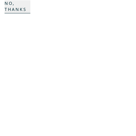
NO,
K COMPOSITES
THANKS
CONTACT
Carrière
Persons de contact
Formulaire de contact
Sites