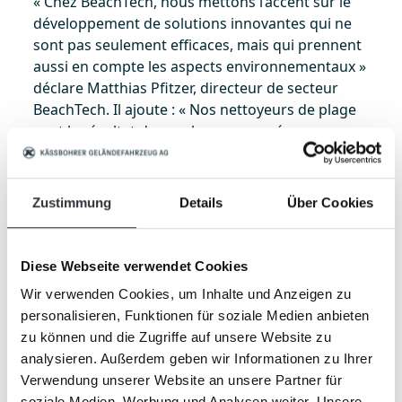
« Chez BeachTech, nous mettons l’accent sur le
développement de solutions innovantes qui ne
sont pas seulement efficaces, mais qui prennent
aussi en compte les aspects environnementaux »
déclare Matthias Pfitzer, directeur de secteur
BeachTech. Il ajoute : « Nos nettoyeurs de plage
sont le résultat de nombreuses années
d’expérience et de développement dans ce
domaine, mais aussi de notre engagement
constant pour l’innovation et la durabilité. Notre
Zustimmung
Details
Über Cookies
objectif est de contribuer à préserver la
fonctionnalité et la beauté de nos côtes ».
Diese Webseite verwendet Cookies
À propos de BeachTech
Wir verwenden Cookies, um Inhalte und Anzeigen zu
BeachTech fait partie de la gamme de produits
personalisieren, Funktionen für soziale Medien anbieten
de l’entreprise Kässbohrer Geländefahrzeug AG.
zu können und die Zugriffe auf unsere Website zu
En tant que fournisseur leader de cribleurs,
analysieren. Außerdem geben wir Informationen zu Ihrer
BeachTech est utilisé dans le monde entier pour
Verwendung unserer Website an unsere Partner für
le nettoyage des plages et des zones sableuses,
soziale Medien, Werbung und Analysen weiter. Unsere