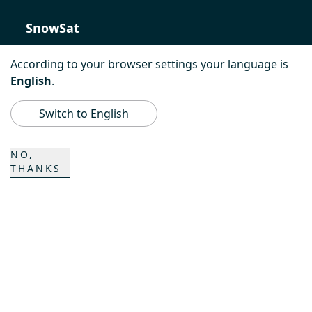
SnowSat
PowerBully
According to your browser settings your language is
English
.
BeachTech
Switch to English
ProAcademy
NO,
K COMPOSITES
THANKS
CONTACT
Carrière
Persons de contact