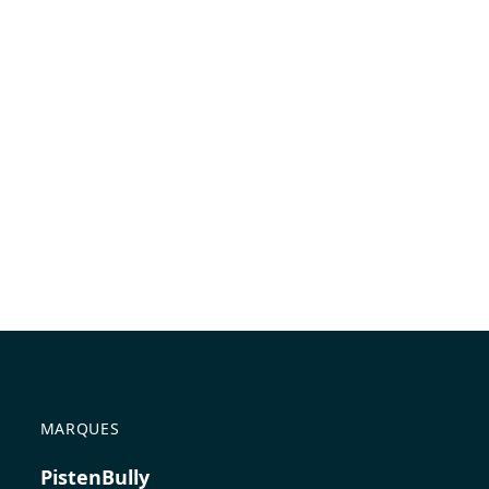
MARQUES
PistenBully