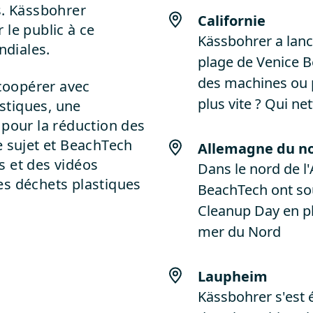
s. Kässbohrer
Californie
 le public à ce
Kässbohrer a lanc
diales.
plage de Venice B
des machines ou p
coopérer avec
plus vite ? Qui ne
astiques, une
 pour la réduction des
e sujet et BeachTech
Allemagne du n
s et des vidéos
Dans le nord de l
es déchets plastiques
BeachTech ont so
Cleanup Day en pl
mer du Nord
Laupheim
Kässbohrer s'est