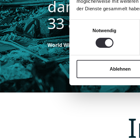
dans la mer 
möglicherweise mit weiteren
der Dienste gesammelt habe
33 800 boutei
Einwilligungsauswahl
Notwendig
World Wide Fund For Nature (WWF)
Ablehnen