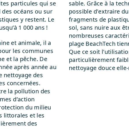
tes particules qui se
sable. Grâce à la tech
 des océans ou sur
possible d'extraire 
stiques y restent. Le
fragments de plastiqu
usqu’à 1 000 ans !
sol, sans nuire aux êt
nombreuses caractéri
ne et animale, il a
plage BeachTech tien
pour les communes
Que ce soit l'utilisati
me et la pêche. De
particulièrement faib
année après année au
nettoyage douce ell
Le nettoyage des
es concernées.
re la pollution des
mmes d’action
rotection du milieu
ittorales et les
lièrement des