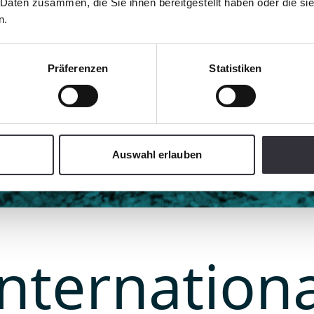
Méditerranée. Cela 
 Daten zusammen, die Sie ihnen bereitgestellt haben oder die s
n.
lles en plastique pa
Präferenzen
Statistiken
Auswahl erlauben
Internationa