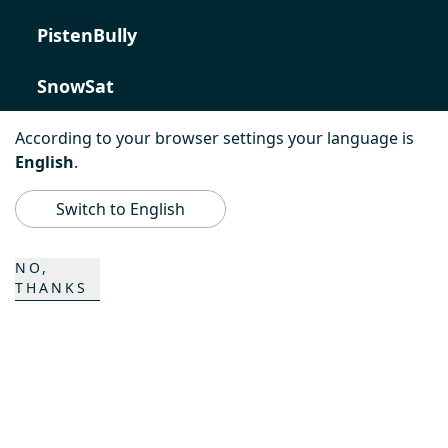
PistenBully
SnowSat
PowerBully
According to your browser settings your language is
English
.
BeachTech
Switch to English
ProAcademy
NO,
THANKS
K COMPOSITES
CONTATTO
Carriera