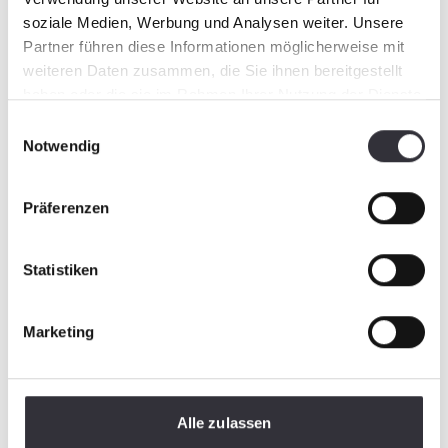
Il BeachTech Sweepy si trasforma in
soziale Medien, Werbung und Analysen weiter. Unsere
spazzaneve, spazzatrice stradale, aspirafoglie o
Partner führen diese Informationen möglicherweise mit
fresa neve in pochissimo tempo. Sono
weiteren Daten zusammen, die Sie ihnen bereitgestellt
disponibili ulteriori attrezzature ad applicare.
haben oder die sie im Rahmen Ihrer Nutzung der Dienste
gesammelt haben.
Einwilligungsauswahl
Notwendig
Präferenzen
Statistiken
Marketing
Frammenti, bottiglie di vetro e rifiuti di plastica
non sono purtroppo rari nelle aree sabbiose
Alle zulassen
pubbliche.