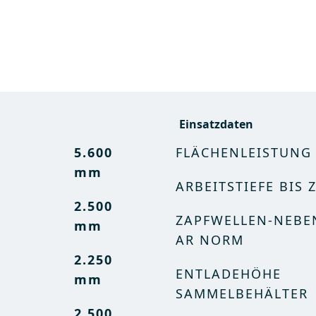
Einsatzdaten
Einsatzdaten
5.600
18 ft 5
FLÄCHENLEISTUNG 
FLÄCHENLEISTUNG 
mm
in
ARBEITSTIEFE BIS 
ARBEITSTIEFE BIS 
2.500
8 ft 2 in
ZAPFWELLEN-NEBE
ZAPFWELLEN-NEBE
mm
AR NORM
AR NORM
2.250
7 ft 5 in
ENTLADEHÖHE
ENTLADEHÖHE
mm
8 ft 2 in
SAMMELBEHÄLTER
SAMMELBEHÄLTER
2.500