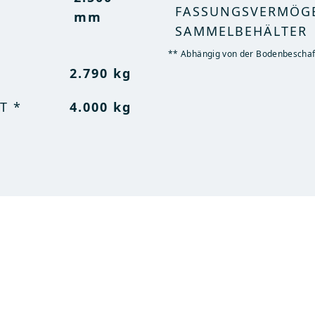
FASSUNGSVERMÖG
FASSUNGSVERMÖG
mm
SAMMELBEHÄLTER
SAMMELBEHÄLTER
6,150 lbs
** Abhängig von der Bodenbeschaf
** Abhängig von der Bodenbeschaf
T *
8,820 lbs
2.790 kg
T *
4.000 kg