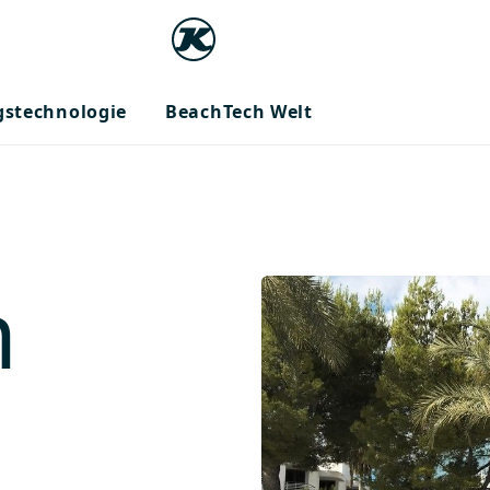
gstechnologie
BeachTech Welt
h