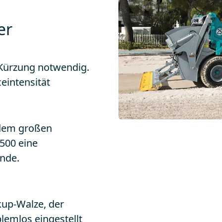
er
 Kürzung notwendig.
eintensität
 dem großen
500 eine
unde.
kup-Walze, der
lemlos eingestellt