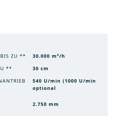
BIS ZU **
BIS ZU **
30.000 m²/h
7.4 acres/h
ZU **
ZU **
30 cm
12 in
NANTRIEB
NANTRIEB
540 U/min (1000 U/min
540 rpm (1000 rpm
optional
possible)
2.750 mm
9 ft