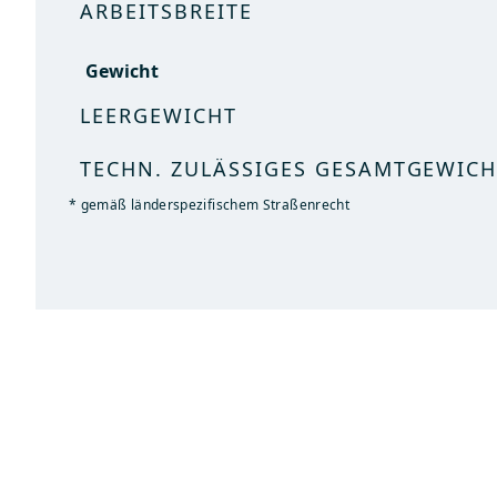
Gewicht
ARBEITSBREITE
LEERGEWICHT
Gewicht
TECHN. ZULÄSSIGES GESAMTGEWICH
LEERGEWICHT
* gemäß länderspezifischem Straßenrecht
TECHN. ZULÄSSIGES GESAMTGEWICH
* gemäß länderspezifischem Straßenrecht