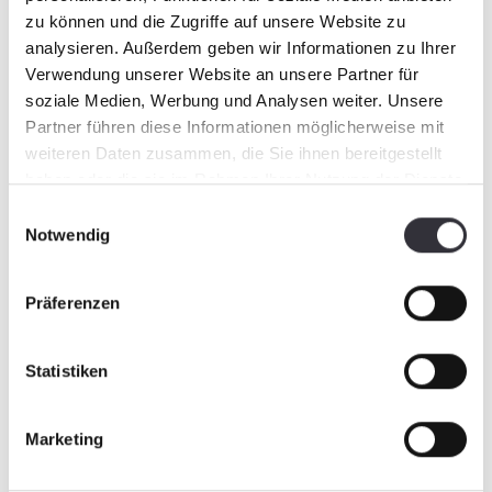
zu können und die Zugriffe auf unsere Website zu
READ MORE
analysieren. Außerdem geben wir Informationen zu Ihrer
Verwendung unserer Website an unsere Partner für
soziale Medien, Werbung und Analysen weiter. Unsere
Partner führen diese Informationen möglicherweise mit
weiteren Daten zusammen, die Sie ihnen bereitgestellt
haben oder die sie im Rahmen Ihrer Nutzung der Dienste
gesammelt haben.
Einwilligungsauswahl
Notwendig
Präferenzen
Statistiken
27.06.2025
BeachTech BT 2500 in action
Marketing
against paraffin lumps on Juist