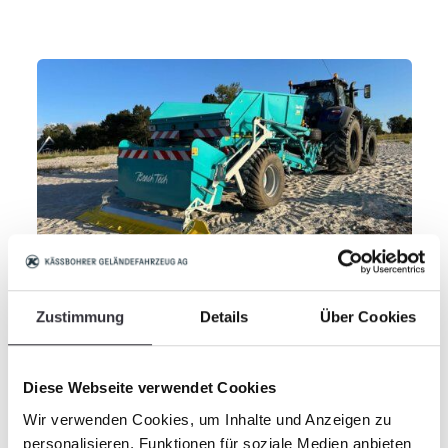
26.01.2026
Zustimmung
Details
Über Cookies
Innovation in detail – the new
BeachTech Facelift
Diese Webseite verwendet Cookies
Wir verwenden Cookies, um Inhalte und Anzeigen zu
Efficient. Sustainable. Ready for the future.
personalisieren, Funktionen für soziale Medien anbieten