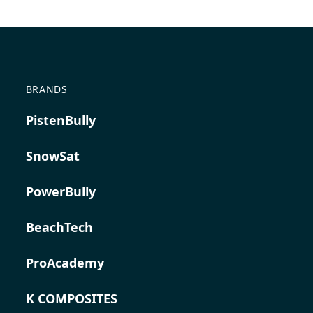
BRANDS
PistenBully
SnowSat
PowerBully
BeachTech
ProAcademy
K COMPOSITES