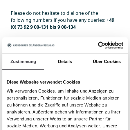
Please do not hesitate to dial one of the
following numbers if you have any queries:
+49
(0) 73 92 9 00-131 bis 9 00-134
To the webshop
Zustimmung
Details
Über Cookies
Order online now and benefit from
the BeachTech and Cherrington
spare parts action 2022
Diese Webseite verwendet Cookies
Wir verwenden Cookies, um Inhalte und Anzeigen zu
personalisieren, Funktionen für soziale Medien anbieten
zu können und die Zugriffe auf unsere Website zu
analysieren. Außerdem geben wir Informationen zu Ihrer
Verwendung unserer Website an unsere Partner für
soziale Medien, Werbung und Analysen weiter. Unsere