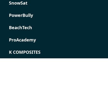
SnowSat
PowerBully
BeachTech
ProAcademy
K COMPOSITES
CONTACT
Career
Contact