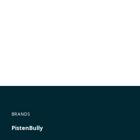
BRANDS
PistenBully