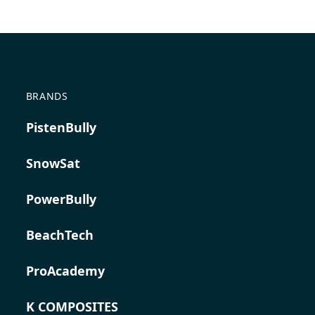
BRANDS
PistenBully
SnowSat
PowerBully
BeachTech
ProAcademy
K COMPOSITES