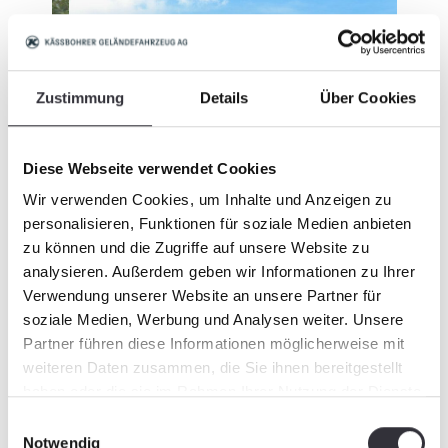
Zustimmung
Details
Über Cookies
Diese Webseite verwendet Cookies
Wir verwenden Cookies, um Inhalte und Anzeigen zu
personalisieren, Funktionen für soziale Medien anbieten
zu können und die Zugriffe auf unsere Website zu
analysieren. Außerdem geben wir Informationen zu Ihrer
Verwendung unserer Website an unsere Partner für
soziale Medien, Werbung und Analysen weiter. Unsere
Partner führen diese Informationen möglicherweise mit
weiteren Daten zusammen, die Sie ihnen bereitgestellt
in
Handover of the machine at Batu Burok
Techni
haben oder die sie im Rahmen Ihrer Nutzung der Dienste
Beach in Kuala Terengganu
and op
gesammelt haben.
Einwilligungsauswahl
Notwendig