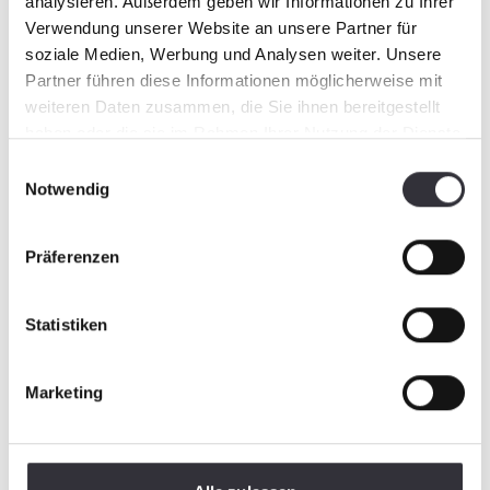
analysieren. Außerdem geben wir Informationen zu Ihrer
Verwendung unserer Website an unsere Partner für
soziale Medien, Werbung und Analysen weiter. Unsere
Country
Partner führen diese Informationen möglicherweise mit
weiteren Daten zusammen, die Sie ihnen bereitgestellt
haben oder die sie im Rahmen Ihrer Nutzung der Dienste
gesammelt haben.
Einwilligungsauswahl
Notwendig
Region
Präferenzen
Statistiken
Find contacts
Marketing