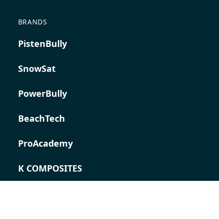
BRANDS
PistenBully
SnowSat
PowerBully
BeachTech
ProAcademy
K COMPOSITES
CONTACT