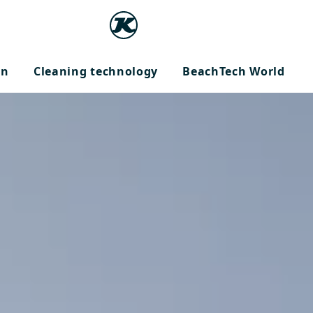
on
Cleaning technology
BeachTech World